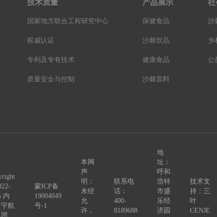
技术质量
产品展示
社
国家地方联合工程研究中心
保健食品
沙
权威认证
沙棘饮品
乡
专利及专有技术
健康食品
公
质量安全与控制
沙棘原料
地
本网
址：
声
呼和
right
明：
联系电
浩特
技术支
022-
蒙ICP备
未经
话：
市盛
持：三
5 内
19004049
允
400-
乐经
叶
古宇航
号-1
许，
8189688
济园
CENJE
集团