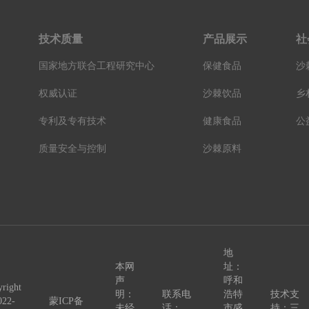
技术质量
产品展示
社
国家地方联合工程研究中心
保健食品
沙
权威认证
沙棘饮品
乡
专利及专有技术
健康食品
公
质量安全与控制
沙棘原料
地
本网
址：
声
呼和
right
明：
联系电
浩特
技术支
022-
蒙ICP备
未经
话：
市盛
持：三