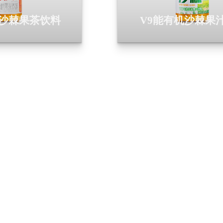
果沙棘果茶饮料
V9能有机沙棘果