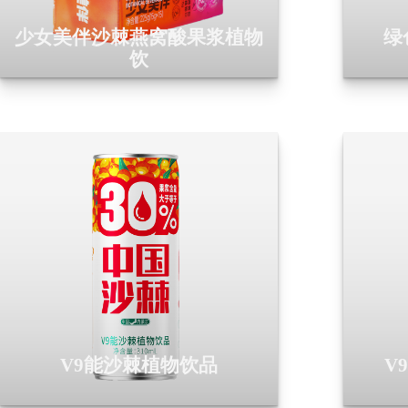
少女美伴沙棘燕窝酸果浆植物
绿
饮
V9能沙棘植物饮品
V