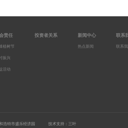
会责任
投资者关系
新闻中心
联系
棘植树节
热点新闻
联系我
村振兴
益活动
和浩特市盛乐经济园
技术支持：三叶