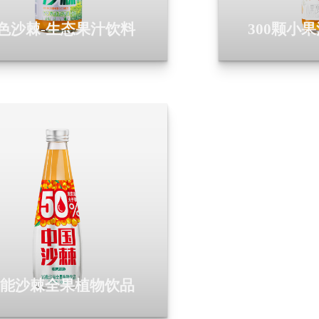
色沙棘-生态果汁饮料
300颗小
9能沙棘全果植物饮品