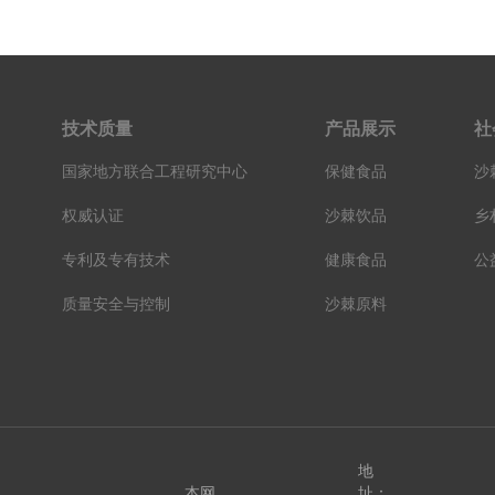
技术质量
产品展示
社
国家地方联合工程研究中心
保健食品
沙
权威认证
沙棘饮品
乡
专利及专有技术
健康食品
公
质量安全与控制
沙棘原料
地
本网
址：