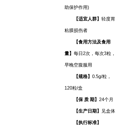
助保护作用)
【适宜人群】
轻度胃
粘膜损伤者
【食用方法及食用
量】
每日2次，每次3粒，
早晚空腹服用
【规格】
0.5g/粒，
120粒/盒
【保 质 期】
24个月
【生产日期】
见盒体
【执行标准】