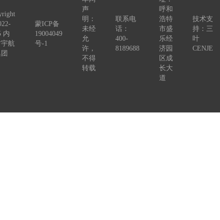
声
呼和
right
明：
联系电
浩特
技术支
022-
蒙ICP备
未经
话：
市盛
持：三
5 内
19004049
允
400-
乐经
叶
古宇航
号-1
许，
8189688
济园
CENJE
集团
不得
区成
转载
长大
道