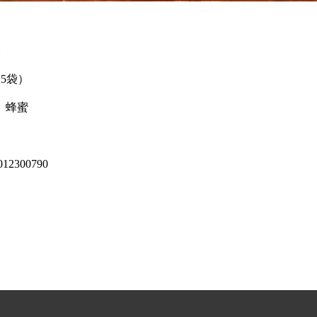
x15袋）
、蜂蜜
012300790