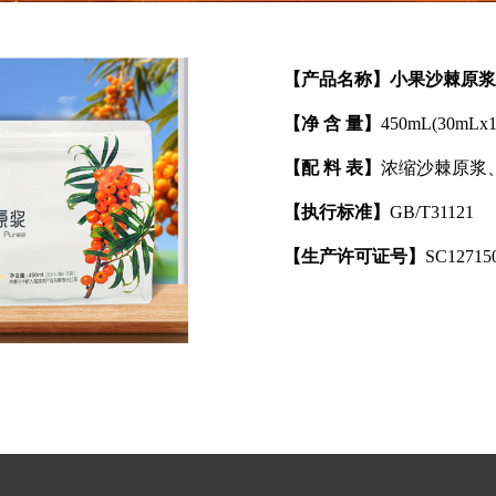
【产品名称】小果沙棘原浆
【净 含 量】
450mL(30mL
【配 料 表】
浓缩沙棘原浆
【执行标准】
GB/T31121
【生产许可证号】
SC12715